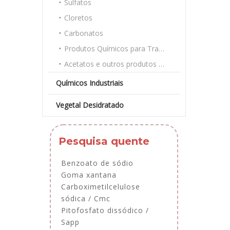
Sulfatos
Cloretos
Carbonatos
Produtos Químicos para Tratamento de Água
Acetatos e outros produtos químicos a granel
Químicos Industriais
Vegetal Desidratado
Pesquisa quente
Benzoato de sódio
Goma xantana
Carboximetilcelulose
sódica / Cmc
Pitofosfato dissódico /
Sapp