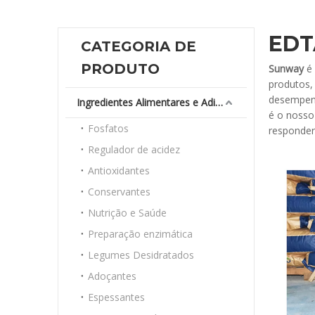
EDT
CATEGORIA DE
PRODUTO
Sunway
é 
produtos,
desempenh
Ingredientes Alimentares e Aditivos
é o nosso
Fosfatos
responder
Regulador de acidez
Antioxidantes
Conservantes
Nutrição e Saúde
Preparação enzimática
Legumes Desidratados
Adoçantes
Espessantes