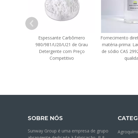
Espessante Carbômero
Fornecimento diret
980/981/U20/U21 de Grau
matéria-prima: La
Detergente com Preço
de sódio CAS 2992
Competitivo
qualid
SOBRE NÓS
CATEG
Sunway Group é uma empresa de grupo
Agroquím
abrangente dedicada à fabricação, P &