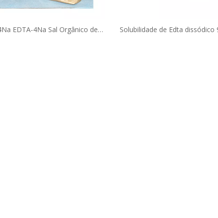
Na EDTA-4Na Sal Orgânico de
Solubilidade de Edta dissódico
om CAS nº 13254-36-4 para uso
Edta 2 Na/edta 2na Produto co
al e em produtos químicos de uso
de grau industrial para venda
diário.
15708-41-5