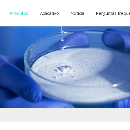
Produtos
Aplicativo
Notícia
Perguntas frequ
Ingredientes e aditivos alimentares
Produtos q