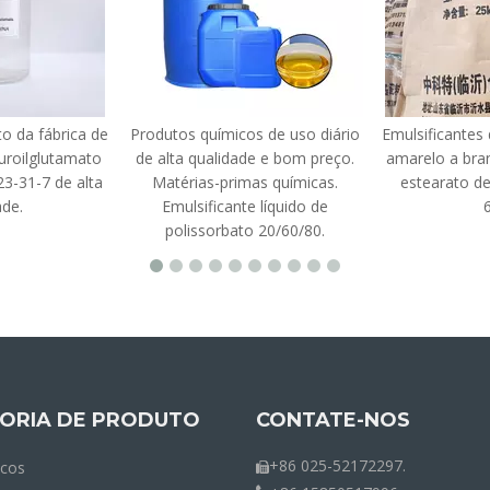
o da fábrica de
Produtos químicos de uso diário
Emulsificantes
uroilglutamato
de alta qualidade e bom preço.
amarelo a bran
3-31-7 de alta
Matérias-primas químicas.
estearato de
ade.
Emulsificante líquido de
polissorbato 20/60/80.
ORIA DE PRODUTO
CONTATE-NOS
+86 025-52172297.
icos
