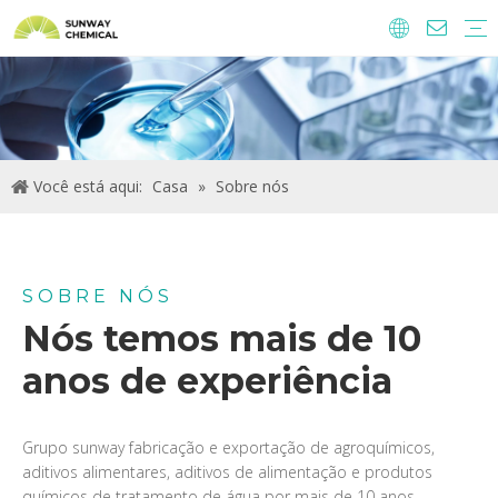
Agroquímicos
Ingredientes e aditivos alimentares
Aditivos de alimento
Produtos químicos de tratamento de água.
Você está aqui:
Casa
»
Sobre nós
SOBRE NÓS
Nós temos mais de 10
anos de experiência
Grupo sunway fabricação e exportação de agroquímicos,
aditivos alimentares, aditivos de alimentação e produtos
químicos de tratamento de água por mais de 10 anos.